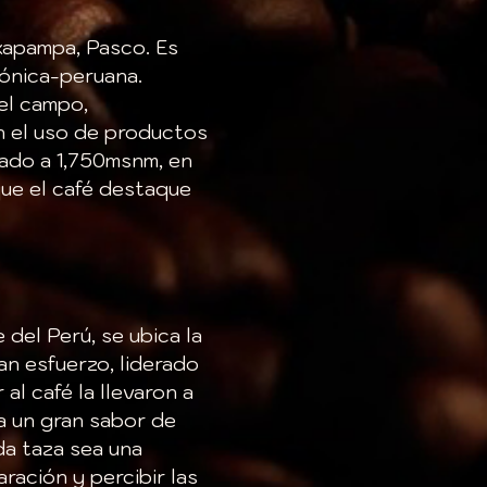
Oxapampa, Pasco. Es
zónica-peruana.
del campo,
 el uso de productos
ivado a 1,750msnm, en
que el café destaque
del Perú, se ubica la
an esfuerzo, liderado
l café la llevaron a
 a un gran sabor de
da taza sea una
ración y percibir las