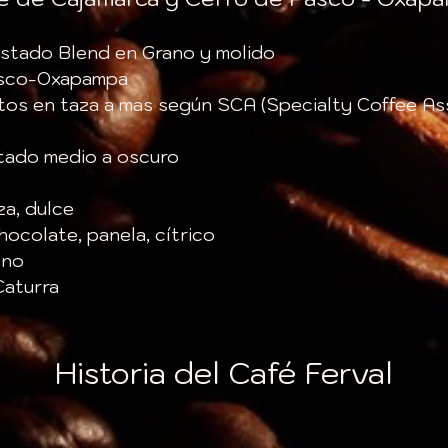
ostado Blend en Grano y molido
Pasco-Oxapampa
tos en taza a mas según SCA (Specialty Coffee As
stado medio a oscuro
a, dulce
hocolate, panela, cítrico
eno
Caturra
​Historia del Café Ferval