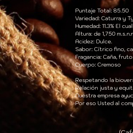
Puntaje Total: 85.50
Variedad: Caturra y T
Humedad: 11.3% El cua
Altura: de 1,750 m.s.n.
Acidez: Dulce.
Sabor: Cítrico fino, ca
Fragancia: Caña, frut
Cuerpo: Cremoso
Respetando la biover
Relación justa y equi
Nuestra empresa ayud
Por eso Usted al com
(Caf