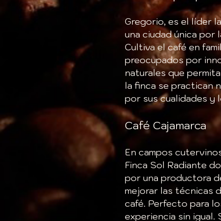
Gregorio, es el líder 
una ciudad única por l
Cultiva el café en fam
preocupados por inno
naturales que permitan
la finca se practican
por sus cualidades y 
Café Cajamarca
En campos cutervinos 
Finca Sol Radiante do
por una productora de
mejorar las técnicas 
café. Perfecto para l
experiencia sin igual