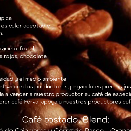
ypica
l es valor aceptable
m.
ramelo, frutal
os rojos, chocolate
sidad y el medio ambiente
tativa con los productores, pagándoles precios ju
a a vender a nuestro productor su café de especi
prar café Ferval apoya a nuestros productores caf
Café tostado, Blend:
é de Cajamarca y Cerro de Pasco - Oxap