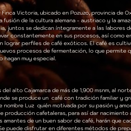
la Finca Victoria, ubicado en Pozuzo, provincia de 
a fusión de la cultura alemana - austriaco y la ama
ilia, juntos se dedican íntegramente a las labores 
var constantemente en sus procesos, así como en
 lograr perfiles de café exóticos. El café es cult
 nuevos procesos de fermentación, lo que permite 
lo hagan muy especial.
del alto Cajamarca de más de 1,900 msnm, al norte 
nde se produce un café con tradición familiar y gr
 nombre Luz quién motivada por su pasión y amor a
de producción cafetaleras, para así dar nacimiento
os amantes de un buen sabor de café, harán que ca
. Se puede disfrutar en diferentes métodos de prepa