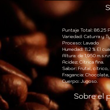
S
Puntaje Total: 86.25 
Variedad: Caturra y Ty
Proceso: Lavado
Humedad: 11.2 % El cua
Altura: de 1,950 m.s.n.
Acidez: Cítrica fina.
Sabor: Frutal, cítrico,
Fragancia: Chocolate, 
Cuerpo: Jugoso.
Sobre el 