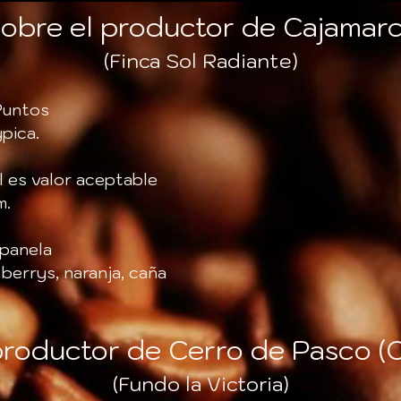
obre el productor de Cajamar
(Finca Sol Radiante)
Puntos
pica.
l es valor aceptable
m.
 panela
berrys, naranja, caña
productor de Cerro de Pasco 
(Fundo la Victoria)