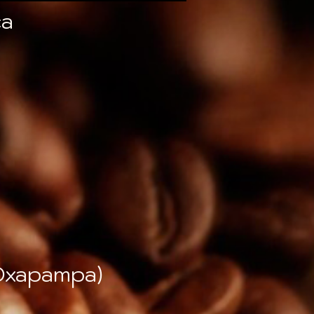
ca
(Oxapampa)