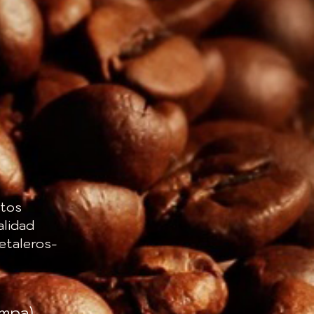
stos
alidad
etaleros-
ampa)